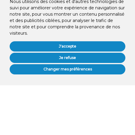
Nous utilisons des cookies et d'autres technologies de
suivi pour améliorer votre expérience de navigation sur
notre site, pour vous montrer un contenu personnalisé
et des publicités ciblées, pour analyser le trafic de
notre site et pour comprendre la provenance de nos
visiteurs.
J'accepte
Je refuse
PRENDRE RENDEZ-VOUS
Changer mes préférences
WhatsApp us
À Propos De Nous
Chez MySmile Cabinet Dentaire, nous sommes une équipe de
professionnels qualifiés et dévoués, engagés à vous offrir des soins
dentaires de qualité, grâce à un matériel et des équipements de