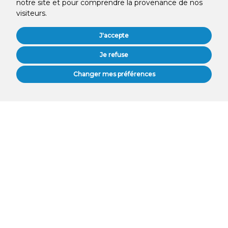
notre site et pour comprendre la provenance de nos
visiteurs.
J'accepte
Je refuse
PRENDRE RENDEZ-VOUS
Changer mes préférences
WhatsApp us
À Propos De Nous
Chez MySmile Cabinet Dentaire, nous sommes une équipe de
professionnels qualifiés et dévoués, engagés à vous offrir des soins
dentaires de qualité, grâce à un matériel et des équipements de
pointe.
Certifications