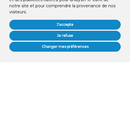
notre site et pour comprendre la provenance de nos
visiteurs.
J'accepte
Je refuse
PRENDRE RENDEZ-VOUS
Changer mes préférences
WhatsApp us
À Propos De Nous
Chez MySmile Cabinet Dentaire, nous sommes une équipe de
professionnels qualifiés et dévoués, engagés à vous offrir des soins
dentaires de qualité, grâce à un matériel et des équipements de
pointe.
Certifications